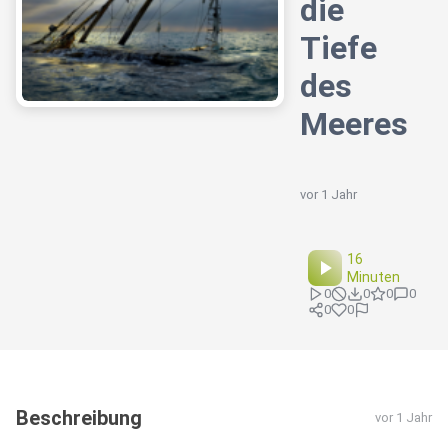
die
Tiefe
des
Meeres
vor 1 Jahr
16
Minuten
0
0
0
0
0
0
Beschreibung
vor 1 Jahr