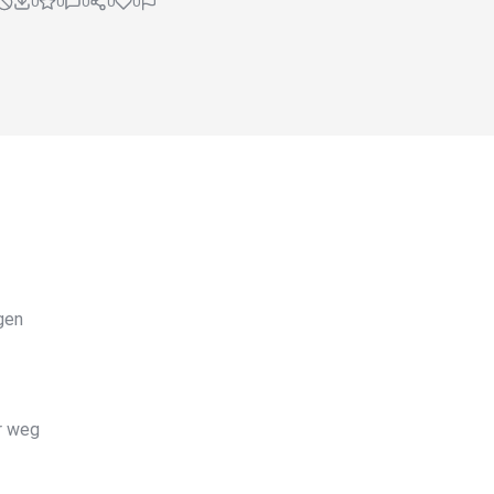
0
0
0
0
0
gen
r weg