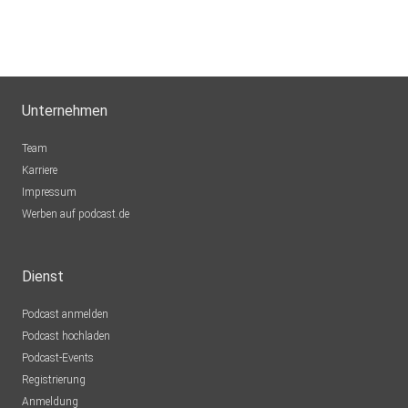
Unternehmen
Team
Karriere
Impressum
Werben auf podcast.de
Dienst
Podcast anmelden
Podcast hochladen
Podcast-Events
Registrierung
Anmeldung