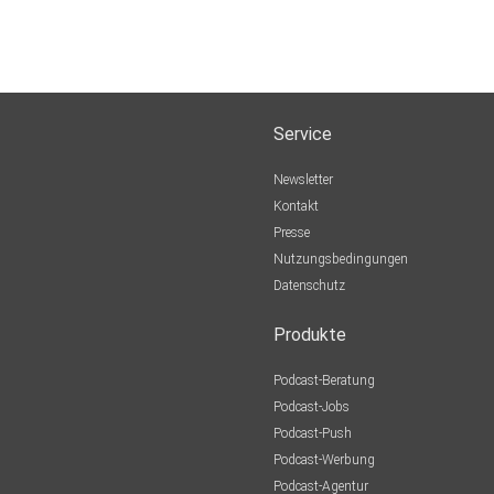
Service
Newsletter
Kontakt
Presse
Nutzungsbedingungen
Datenschutz
Produkte
Podcast-Beratung
Podcast-Jobs
Podcast-Push
Podcast-Werbung
Podcast-Agentur