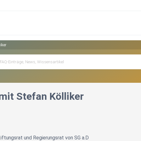
iker
it Stefan Kölliker
iftungsrat und Regierungsrat von SG a.D