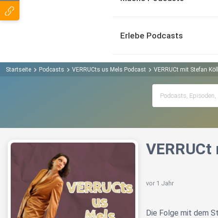
Erlebe Podcasts
Startseite
Podcasts
VERRUCts us Mels Podcast
VERRUCt mit Stefan Köll
VERRUCt m
vor 1 Jahr
Die Folge mit dem St