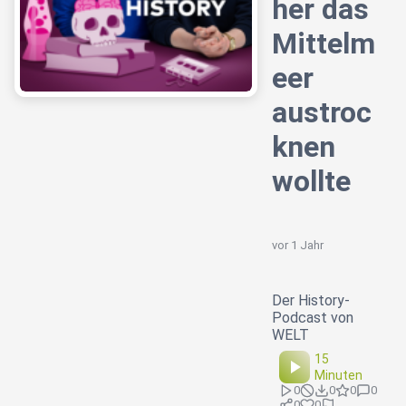
her das
Mittelm
eer
austroc
knen
wollte
vor 1 Jahr
Der History-
Podcast von
WELT
15
Minuten
0
0
0
0
0
0