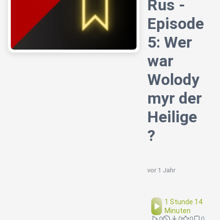
Rus -
Episode
5: Wer
war
Wolody
myr der
Heilige
?
vor 1 Jahr
1 Stunde 14
Minuten
0
0
0
0