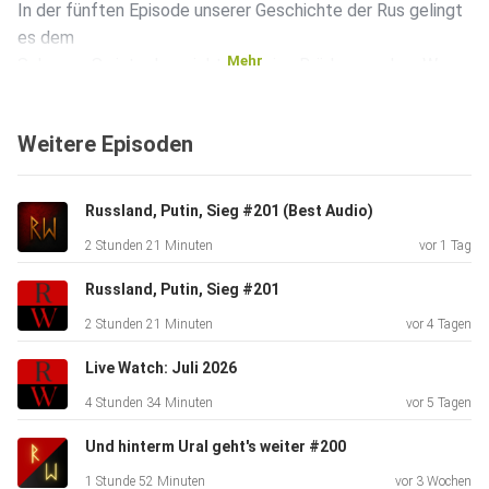
In der fünften Episode unserer Geschichte der Rus gelingt
es dem
Mehr
Sohn von Swjatoslaw nicht nur seine Brüder aus dem Weg
zum Thron
zu räumen und einen neuen Deal mit Byzanz zu schließen.
Weitere Episoden
Mit
Wolodymyr I. wird die Orthodoxie zur Staatsreligion der
Rus.
Russland, Putin, Sieg #201 (Best Audio)
2 Stunden 21 Minuten
vor 1 Tag
Russland, Putin, Sieg #201
2 Stunden 21 Minuten
vor 4 Tagen
#kievanrus #kiew #ukraine #russland #wikinger
Live Watch: Juli 2026
#konstantinopel
4 Stunden 34 Minuten
vor 5 Tagen
Und hinterm Ural geht's weiter #200
1 Stunde 52 Minuten
vor 3 Wochen