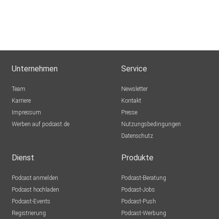
Unternehmen
Service
Team
Newsletter
Karriere
Kontakt
Impressum
Presse
Werben auf podcast.de
Nutzungsbedingungen
Datenschutz
Dienst
Produkte
Podcast anmelden
Podcast-Beratung
Podcast hochladen
Podcast-Jobs
Podcast-Events
Podcast-Push
Registrierung
Podcast-Werbung