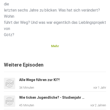
die
letzten sechs Jahre zu blicken. Was hat sich verändert?
Wohin
führt der Weg? Und was war eigentlich das Lieblingsprojekt
von
Götz?
Mehr
Das und noch vieles mehr klären wir in der (vorerst) letzten
Folge von neighört!
Weitere Episoden
Alle Wege führen zur KI?!
34 Minuten
vor 1 Jahr
Wie ticken Jugendliche? - Studienjahr 2024
45 Minuten
vor 2 Jahren