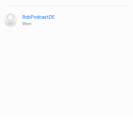
(00:04:01) Vom Opfer zum Täter: Alltag im Gefängnis
RobPodcastDE
Wien
(00:13:20) Gerichtsprozess und die Folgen
(00:21:15) Leben mit Fußfessel
(00:27:05) Lebenslange Spiel- und Funktionssperre
(00:31:25) Wettmarkt als Milliardengeschäft
(00:38:58) Neustart als Sportjournalist und Buchautor