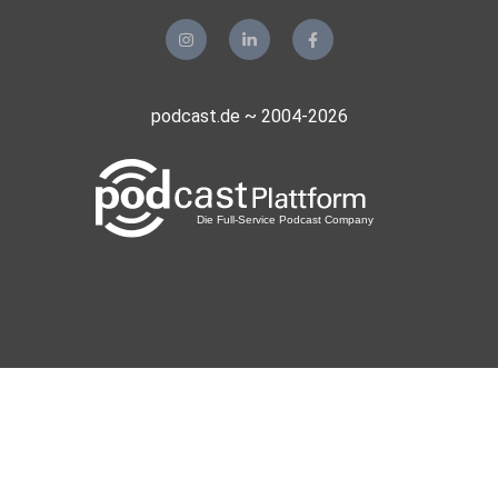
Wettmanipulation. Sollten dich diese Themen emotional
belasten
oder du dich betroffen fühlen, findest du nachfolgend
hilfreiche
podcast.de ~ 2004-2026
Unterstützungsangebote.
⁠⁠Suizidprävention Austria⁠⁠
⁠⁠Play Fair Code: Prävention zur Spielmanipulation⁠⁠
Unbezahlte Werbung // Das Buch »Schweres Foul: Im
Labyrinth des