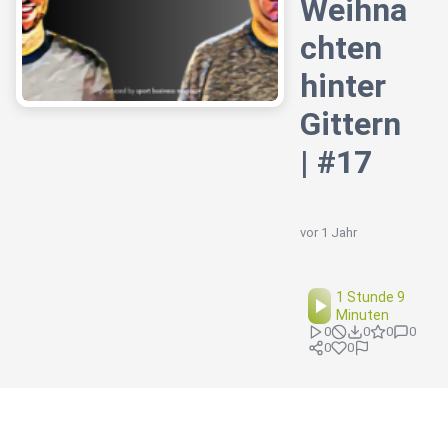
Weihna
chten
hinter
Gittern
| #17
vor 1 Jahr
1 Stunde 9
Minuten
0
0
0
0
0
0