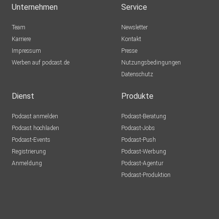
Unternehmen
Service
(⁠@zwischen.stopp⁠) eines
von drei handsignierten Büchern »Schweres Foul: Im
Team
Newsletter
Labyrinth des
Karriere
Kontakt
schönsten Spiels der Welt« mit persönlicher Widmung von
Impressum
Presse
Dominique
Werben auf podcast.de
Nutzungsbedingungen
Taboga.
Datenschutz
Dienst
Produkte
Podcast anmelden
Podcast-Beratung
Podcast hochladen
Podcast-Jobs
Podcast-Events
Podcast-Push
Disclaimer:
Registrierung
Podcast-Werbung
Anmeldung
Podcast-Agentur
Podcast-Produktion
In dieser dreiteiligen Serie des Zwischenstopp-Podcast
sprechen
wir über sensible Inhalte wie versuchten Suizid,
Sportwetten und