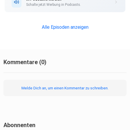
Hintergrundgespräch.
Schalte jetzt Werbung in Podcasts.
Darüber hinaus erklärt Taboga, wie die Prozesstage im
Gericht
abliefen, er zurück ins Berufsleben fand und es zu seinem
Alle Episoden anzeigen
Comeback im Amateurfußball kam. Das und noch vieles
mehr in der
dritten Folge unserer dreiteiligen Serie des
Zwischenstopp-Podcast!
Kommentare (0)
Melde Dich an, um einen Kommentar zu schreiben.
Die Themen im Überblick:
(00:00:00) Intro
Abonnenten