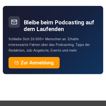
(00:49:47) Leben nach dem Wettskandal als Wirt am
Wolfgangsee
Bleibe beim Podcasting auf
dem Laufenden
(00:55:25) Comeback im Amateurfußball beim SK Strobl
Schließe Dich 26.000+ Menschen an. Erhalte
interessante Fakten über das Podcasting, Tipps der
Redaktion, Job-Angebote, Events und mehr.
(01:07:02) Wordrap
Zur Anmeldung
Gewinnspiel:
Gewinne auf unserem Instagram-Account