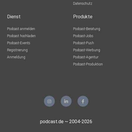
Datenschutz
akober14
dubai
Dienst
Produkte
Podcast anmelden
Podcast-Beratung
sdexrgbj
Podcast hochladen
Podcast-Jobs
Podcast-Events
Podcast-Push
draumur
Registrierung
Podcast-Werbung
Langenstein
Anmeldung
Podcast-Agentur
olgaweber
Podcast-Produktion
Hamburg
Tauri888
podcast.de ~ 2004-2026