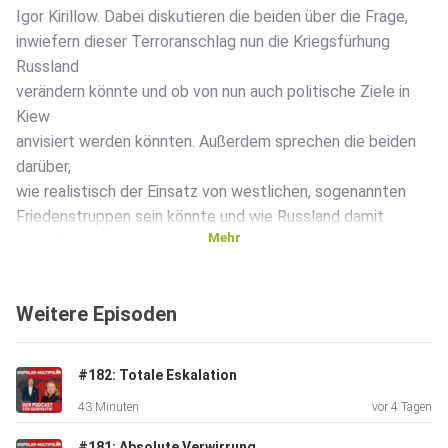
Igor Kirillow. Dabei diskutieren die beiden über die Frage,
inwiefern dieser Terroranschlag nun die Kriegsfürhung
Russland
verändern könnte und ob von nun auch politische Ziele in
Kiew
anvisiert werden könnten. Außerdem sprechen die beiden
darüber,
wie realistisch der Einsatz von westlichen, sogenannten
Friedenstruppen sein könnte und wie Russland damit
Mehr
umgehen
sollte. Des Weiteren geht es in der neuen Folge um eine
UN-Resolution, die von Russland eingebracht wurde und
Weitere Episoden
den Umgang
mit syrischen Flüchtlingen in den westlichen Staat nach
dem Fall
#182: Totale Eskalation
der Regierung in Damaskus.
43 Minuten
vor 4 Tagen
#181: Absolute Verwirrung