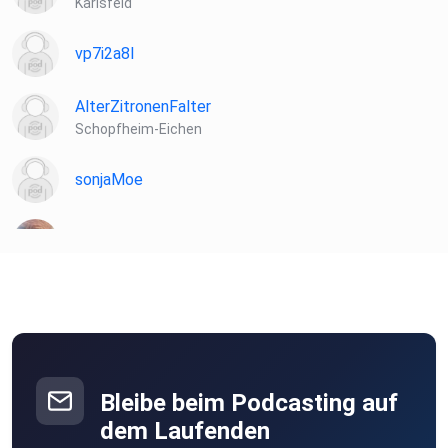
Karlsfeld
vp7i2a8l
AlterZitronenFalter
Schopfheim-Eichen
sonjaMoe
lxzbxzqi
peck
Berlin
KarlLiebling
Amsterdam
Bleibe beim Podcasting auf
JohannaE
dem Laufenden
Villach