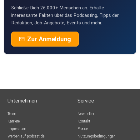
Schließe Dich 26.000+ Menschen an. Erhalte
KaKoenig
interessante Fakten über das Podcasting, Tipps der
Erfurt
Redaktion, Job-Angebote, Events und mehr.
Puddingbrumsel
Zur Anmeldung
Barleben
FSchuster
Berlin
HABM
München
AleGS
Unternehmen
Service
Willhelm44
Team
Newsletter
Wien
Karriere
Kontakt
Impressum
Presse
0kbjsnlq
Werben auf podcast.de
Nutzungsbedingungen