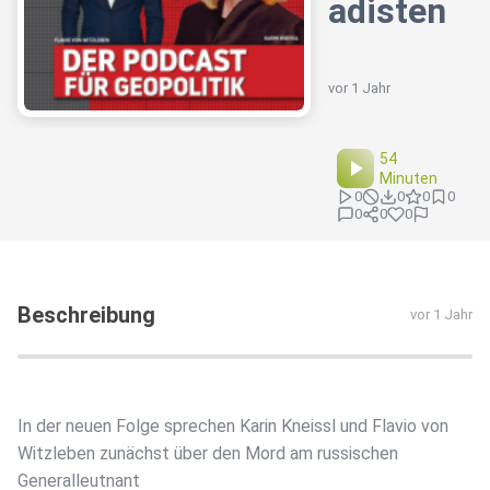
adisten
vor 1 Jahr
54
Minuten
0
0
0
0
0
0
0
Beschreibung
vor 1 Jahr
In der neuen Folge sprechen Karin Kneissl und Flavio von
Witzleben zunächst über den Mord am russischen
Generalleutnant