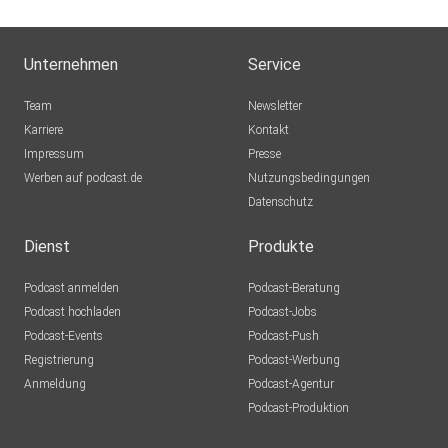
Unternehmen
Service
Team
Newsletter
Karriere
Kontakt
Impressum
Presse
Werben auf podcast.de
Nutzungsbedingungen
Datenschutz
Dienst
Produkte
Podcast anmelden
Podcast-Beratung
Podcast hochladen
Podcast-Jobs
Podcast-Events
Podcast-Push
Registrierung
Podcast-Werbung
Anmeldung
Podcast-Agentur
Podcast-Produktion