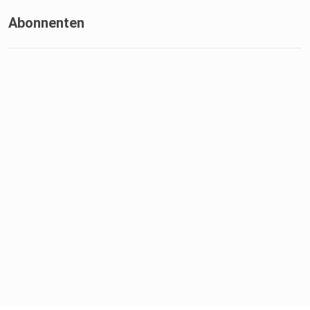
Abonnenten
Intro & Outro-Musik: ⁠⁠⁠⁠⁠⁠⁠⁠⁠⁠⁠⁠⁠⁠⁠Telfazy Music