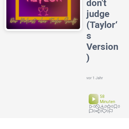
don't
judge
(Taylor‘
s
Version
)
vor 1 Jahr
58
Minuten
0
0
0
0
0
0
0