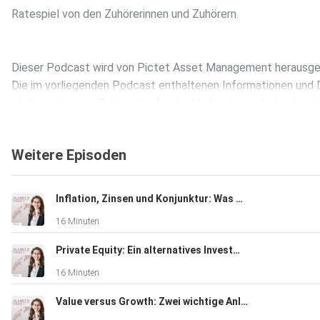
Ratespiel von den Zuhörerinnen und Zuhörern.
Dieser Podcast wird von Pictet Asset Management herausg
Die im vorliegenden Podcast enthaltenen Informationen und
stellen in keinem Fall ein Kauf- oder Verkaufsangebot oder ei
Aufforderung zur Zeichnung von Wertpapieren oder
Finanzinstrumenten dar.
Weitere Episoden
Hosted on Acast. See acast.com/privacy for more informatio
Inflation, Zinsen und Konjunktur: Was wir über Notenbanken und Geldpolitik wissen sollten
16 Minuten
Private Equity: Ein alternatives Investment nicht nur für Profis
16 Minuten
Value versus Growth: Zwei wichtige Anlagestrategien im Vergleich