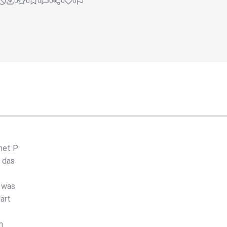
0
0
0
0
0
0
net P
 das
d was
lärt
m