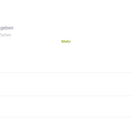
egeben.
 Daten
Mehr
ne
n.