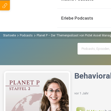
Erlebe Podcasts
Startseite
Podcasts
Planet P – Der Themenpodcast von Pictet Asset Mana
Behavioral
vor 1 Jahr