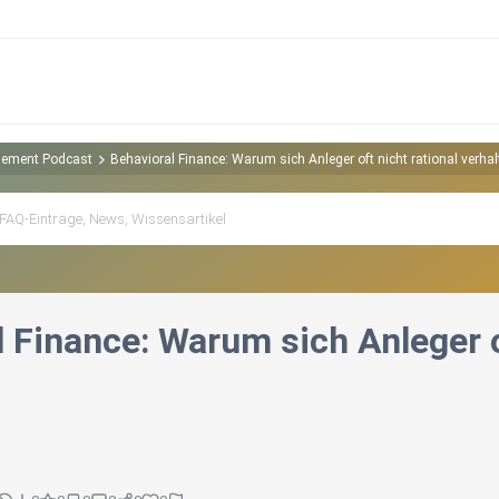
gement Podcast
Behavioral Finance: Warum sich Anleger oft nicht rational verhal
 Finance: Warum sich Anleger of