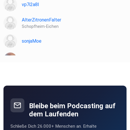
vp7i2a8l
AlterZitronenFalter
Schopfheim-Eichen
sonjaMoe
lxzbxzqi
peck
Berlin
KarlLiebling
Amsterdam
Bleibe beim Podcasting auf
JohannaE
dem Laufenden
Villach
Schließe Dich 26.000+ Menschen an. Erhalte
KaKoenig