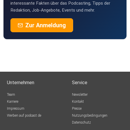
interessante Fakten über das Podcasting, Tipps der
Erfurt
Redaktion, Job-Angebote, Events und mehr.
Puddingbrumsel
Zur Anmeldung
Barleben
FSchuster
Berlin
HABM
München
AleGS
Unternehmen
Service
Willhelm44
Team
Newsletter
Wien
Karriere
Kontakt
Impressum
Presse
0kbjsnlq
Werben auf podcast.de
Nutzungsbedingungen
Datenschutz
akober14