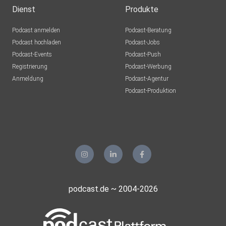
dubai
Dienst
Produkte
Podcast anmelden
Podcast-Beratung
sdexrgbj
Podcast hochladen
Podcast-Jobs
Podcast-Events
Podcast-Push
draumur
Registrierung
Podcast-Werbung
Langenstein
Anmeldung
Podcast-Agentur
olgaweber
Podcast-Produktion
Hamburg
Tauri888
podcast.de ~ 2004-2026