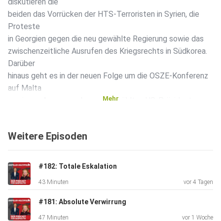
diskutieren die
beiden das Vorrücken der HTS-Terroristen in Syrien, die
Proteste
in Georgien gegen die neu gewählte Regierung sowie das
zwischenzeitliche Ausrufen des Kriegsrechts in Südkorea.
Darüber
hinaus geht es in der neuen Folge um die OSZE-Konferenz
auf Malta
Mehr
sowie um Aussagen des neu gewählten US-Präsidenten
Donald Trump,
der den BRICS-Staaten mit Strafzöllen gedroht hat,
Weitere Episoden
sollten sie
sich vom US-Dollar als internationales Zahlungsmittel
abwenden.
#182: Totale Eskalation
43 Minuten
vor 4 Tagen
#181: Absolute Verwirrung
47 Minuten
vor 1 Woche