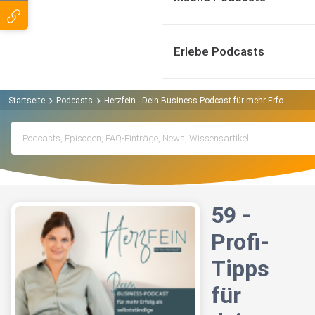
Erlebe Podcasts
Startseite
Podcasts
Herzfein ∙ Dein Business-Podcast für mehr Erfolg als s
59 -
Profi-
Tipps
für