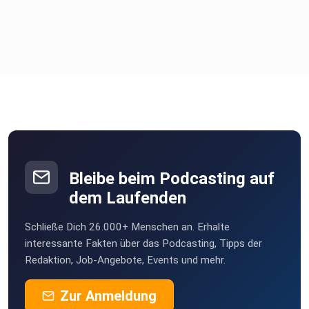
Bleibe beim Podcasting auf
dem Laufenden
Schließe Dich 26.000+ Menschen an. Erhalte
interessante Fakten über das Podcasting, Tipps der
Redaktion, Job-Angebote, Events und mehr.
Zur Anmeldung