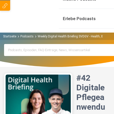
Erlebe Podcasts
Startseite
Podcasts
Weekly Digital Health Briefing SVDGV - Health, Bits & B
#42
Digitale
Pflegea
nwendu