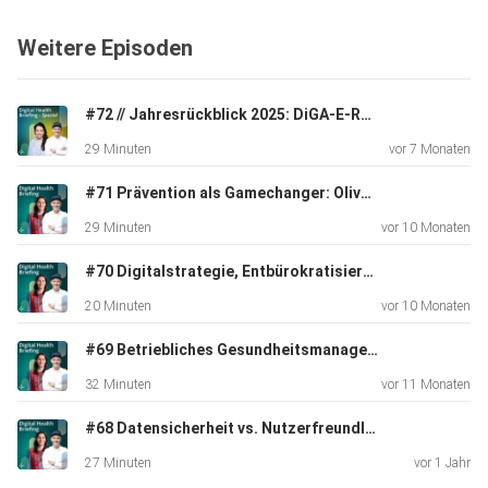
Beiträge zur Verbesserung der Gesundheitsversorgung oft
Weitere Episoden
unterschätzt werden. Zudem geben sie Einblicke in die
geplanten
Forderungen und Aktivitäten des Verbands bis zur Neuwahl.
#72 // Jahresrückblick 2025: DiGA‑E‑Rezept, KI‑Regulierung und Ausblick 2026
29 Minuten
vor 7 Monaten
(00:00) Einleitung und Begrüßung
#71 Prävention als Gamechanger: Oliver Neumann über digitale Gesundheit, die wirkt bevor wir krank werden
29 Minuten
vor 10 Monaten
(01:00) Politische Neuorientierung und Bundestagswahl
#70 Digitalstrategie, Entbürokratisierung und KI – Chancen statt Sparprogramm
20 Minuten
vor 10 Monaten
(07:07) Digitale Pflegeanwendungen
#69 Betriebliches Gesundheitsmanagement
32 Minuten
vor 11 Monaten
#68 Datensicherheit vs. Nutzerfreundlichkeit?
(16:39) Unternehmen im Gesundheitswesen
27 Minuten
vor 1 Jahr