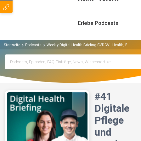
Erlebe Podcasts
Startseite
Podcasts
Weekly Digital Health Briefing SVDGV - Health, Bits & B
#41
Digitale
Pflege
und