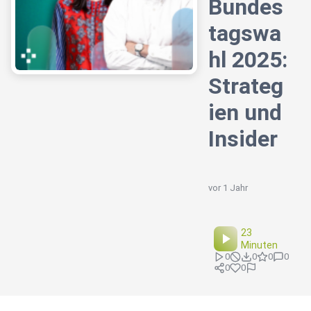
Bundes
tagswa
hl 2025:
Strateg
ien und
Insider
vor 1 Jahr
23
Minuten
0
0
0
0
0
0