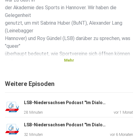
der Akademie des Sports in Hannover. Wir haben die
Gelegenheit
genutzt, um mit Sabrina Huber (BuNT), Alexander Lang
(Leinebagger
Hannover) und Roy Gündel (LSB) darüber zu sprechen, was
"queer"
überhaupt bedeutet, wie Sportvereine sich öffnen können
Mehr
und wo
Vereine und Verbände gute Ansprechpartner*innen finden
können.
Weitere Episoden
---
LSB-Niedersachsen Podcast "Im Dialog". Folge 29. Zu Gast: Isabell Nowak
28 Minuten
vor 1 Monat
Mehr zu BuNt
LSB-Niedersachsen Podcast "Im Dialog". Folge 28. Zu Gast: Ruth Spelmeyer und Sabrina Hering
32 Minuten
vor 6 Monaten