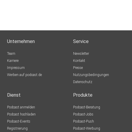
Unternehmen
Service
Team
Newsletter
Karriere
Kontakt
Impressum
Presse
Werben auf podcast.de
Nutzungsbedingungen
Datenschutz
Dienst
Produkte
Podcast anmelden
Podcast-Beratung
Podcast hochladen
Podcast-Jobs
Podcast-Events
Podcast-Push
Registrierung
Podcast-Werbung