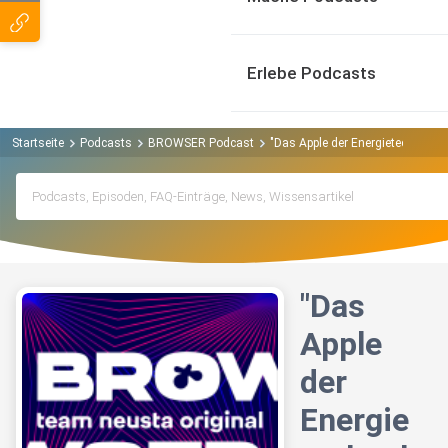
Erlebe Podcasts
Startseite
Podcasts
BROWSER Podcast
"Das Apple der Energietechnolog
"Das
Apple
der
Energie