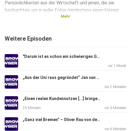
Persönlichkeiten aus der Wirtschaft und jenen, die sie
beobachten, um in jeder Folge mindestens einen kleinen
Mehr
Mehrwert
liefern zu können. BROWSER erzählt die Geschichten, die
viel zu
Weitere Episoden
selten oder noch nie erzählt wurden und thematisiert mit
den
Gästen immer den digitalen Fortschritt - nicht einfach als
"Darum ist es schon ein schwieriges Geschäftsmodell" – Roger Niermann, Vertriebsleiter am Flughafen Hannover zu Gast bei BROWSER
Buzzword, sondern konkret mit Blick auf aktuelle
vor 1 Monat
Innovationen und
unumgängliche Anwendungen...
„Aus der Uni raus gegründet“ Jan van Ahrens, Gründer von Sharemagazines zu Gast bei BROWSER
vor 2 Monaten
BROWSER ist ein Original der team neusta GmbH,
„Einen realen Kundennutzen [...] bringen“ - Christian Scholze von Hamberger Sanitary zu Gast bei BROWSER
produziert von der
25 Minuten
vor 3 Monaten
Kinescope Film Hamburg GmbH.
„Ganz viel Bremen“ – Oliver Rau von der WFB zu Gast bei BROWSER
vor 4 Monaten