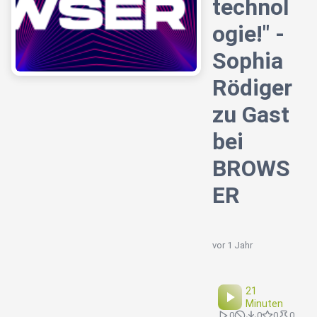
technol
ogie!" -
Sophia
Rödiger
zu Gast
bei
BROWS
ER
vor 1 Jahr
21
Minuten
0
0
0
0