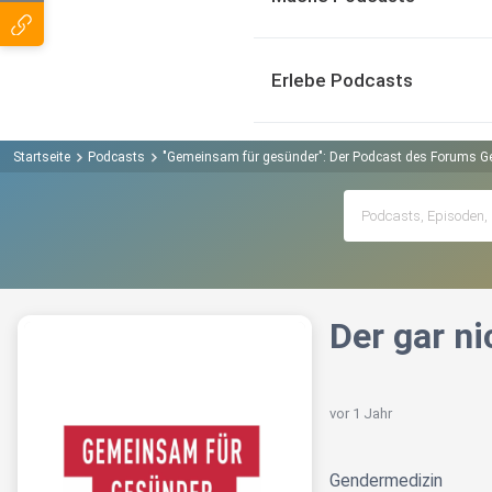
Erlebe Podcasts
Startseite
Podcasts
"Gemeinsam für gesünder": Der Podcast des Forums G
Der gar n
vor 1 Jahr
Gendermedizin