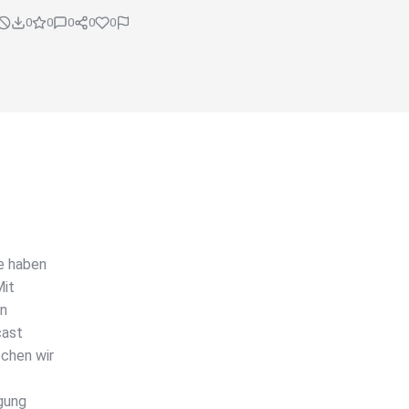
0
0
0
0
0
e haben
Mit
rn
cast
chen wir
rgung