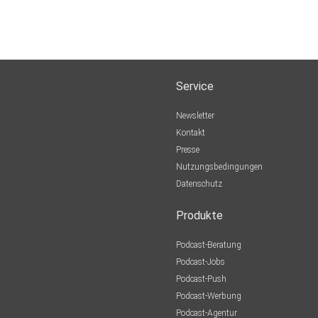
Service
Newsletter
Kontakt
Presse
Nutzungsbedingungen
Datenschutz
Produkte
Podcast-Beratung
Podcast-Jobs
Podcast-Push
Podcast-Werbung
Podcast-Agentur