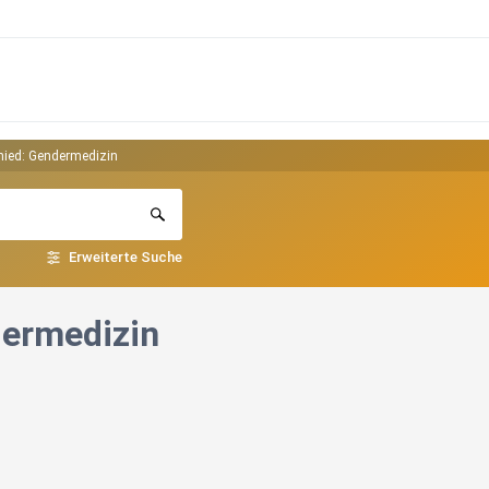
chied: Gendermedizin
Erweiterte Suche
dermedizin