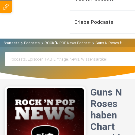
Erlebe Podcasts
Startseite
Podcasts
ROCK 'N POP News Podcast
Guns N Roses haben Cha
Guns N
Roses
haben
Chart