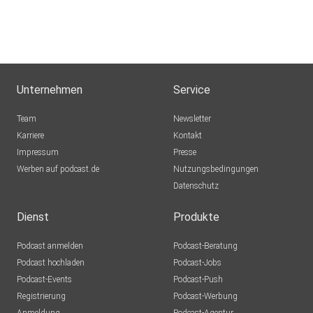
Unternehmen
Service
Team
Newsletter
Karriere
Kontakt
Impressum
Presse
Werben auf podcast.de
Nutzungsbedingungen
Datenschutz
Dienst
Produkte
Podcast anmelden
Podcast-Beratung
Podcast hochladen
Podcast-Jobs
Podcast-Events
Podcast-Push
Registrierung
Podcast-Werbung