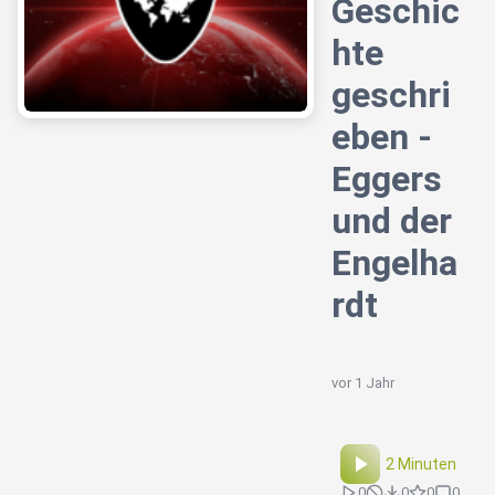
Geschic
hte
geschri
eben -
Eggers
und der
Engelha
rdt
vor 1 Jahr
2 Minuten
0
0
0
0