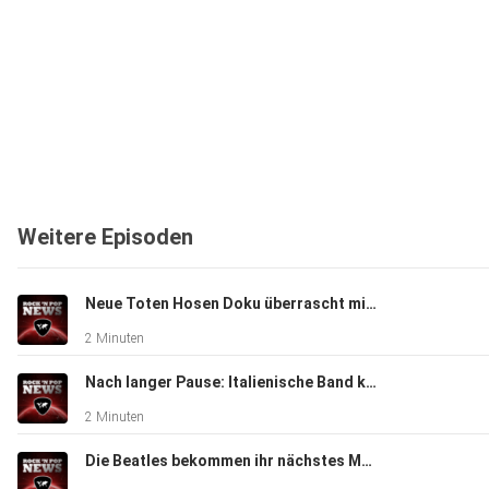
Weitere Episoden
Neue Toten Hosen Doku überrascht mit Campino-Beichte - Eggers und der Engelhardt
2 Minuten
Nach langer Pause: Italienische Band kommt zurück - Eggers und der Engelhardt
2 Minuten
Die Beatles bekommen ihr nächstes Museum - Eggers und der Engelhardt