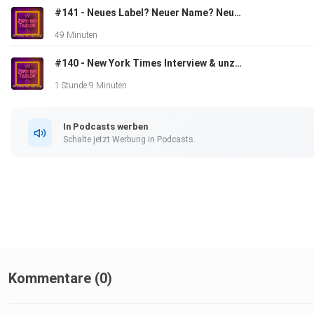
https://www.instagram.com/zweibeitaylor.podcast
#141 - Neues Label? Neuer Name? Neue Gerüchte!
49 Minuten
#140 - New York Times Interview & unzählige Taylor Sichtungen
https://www.threads.net/@zweibeitaylor.podcast
1 Stunde 9 Minuten
https://www.tiktok.com/@zweibeitaylor.podcast
In Podcasts werben
Schalte jetzt Werbung in Podcasts.
Für etwas längere Nachrichten, könnt ihr uns auch über
zweibeitaylor@gmail.com erreichen :)
Kommentare (0)
Intro & Outro-Musik: ⁠⁠⁠⁠⁠⁠⁠⁠⁠⁠⁠⁠⁠⁠⁠Telfazy Music⁠