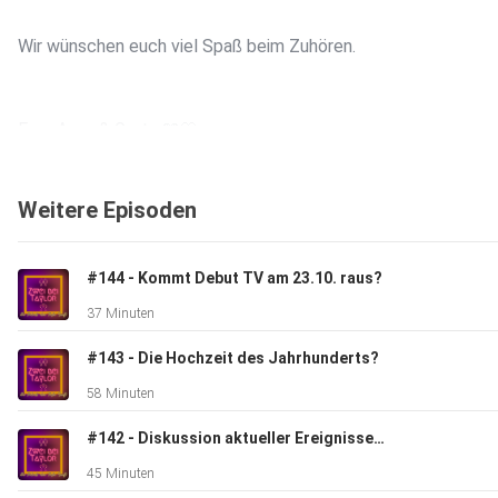
Wir wünschen euch viel Spaß beim Zuhören.
Eure Anna & Greta 🩶🤍
Weitere Episoden
#144 - Kommt Debut TV am 23.10. raus?
Über Feedback und einen Austausch mit euch freuen wir uns 
37 Minuten
Schreibt und folgt uns gerne auf Instagram, Threads und/ode
TikTok:
#143 - Die Hochzeit des Jahrhunderts?
58 Minuten
#142 - Diskussion aktueller Ereignisse und wann kommt Debut TV?
45 Minuten