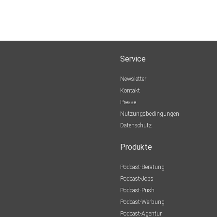
Service
Newsletter
Kontakt
Presse
Nutzungsbedingungen
Datenschutz
Produkte
Podcast-Beratung
Podcast-Jobs
Podcast-Push
Podcast-Werbung
Podcast-Agentur