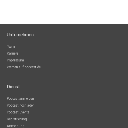
Unternehmen
Team
Karriere
Impressum
Werben auf podcast.de
Dienst
Podcast anmelden
Podcast hochladen
Podcast-Events
Registrierung
Anmeldung