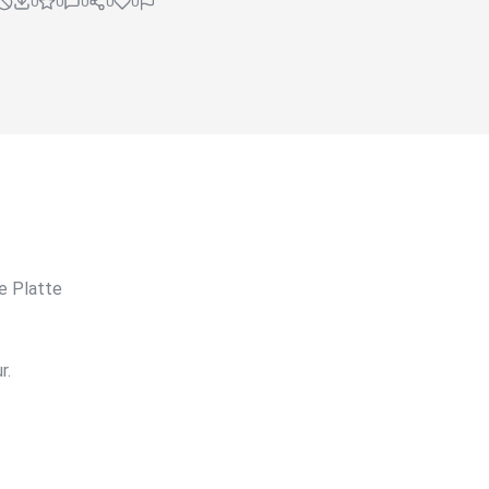
0
0
0
0
0
e Platte
r.