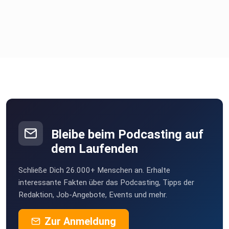
Bleibe beim Podcasting auf
dem Laufenden
Schließe Dich 26.000+ Menschen an. Erhalte
interessante Fakten über das Podcasting, Tipps der
Redaktion, Job-Angebote, Events und mehr.
Zur Anmeldung