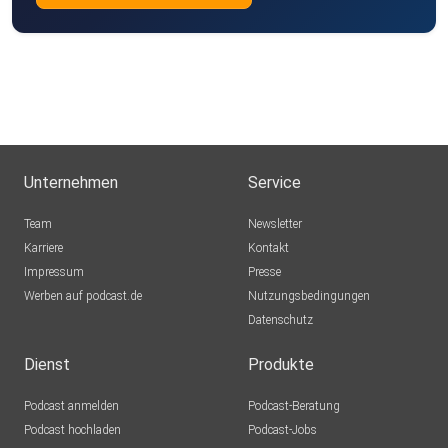
Unternehmen
Service
Team
Newsletter
Karriere
Kontakt
Impressum
Presse
Werben auf podcast.de
Nutzungsbedingungen
Datenschutz
Dienst
Produkte
Podcast anmelden
Podcast-Beratung
Podcast hochladen
Podcast-Jobs