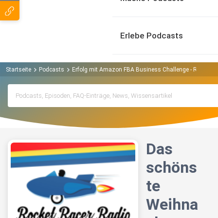
Erlebe Podcasts
Startseite
Podcasts
Erfolg mit Amazon FBA Business Challenge - Rocket R
Das
schöns
te
Weihna