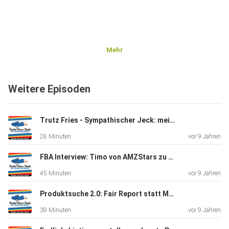
Mehr
Weitere Episoden
Trutz Fries - Sympathischer Jeck: mein Buch, mein Tool (Amalytix), meine Konferenz (Amzcon) - E019
28 Minuten
vor 9 Jahren
FBA Interview: Timo von AMZStars zu Produkt Launch, Kanton Fair - E019
45 Minuten
vor 9 Jahren
Produktsuche 2.0: Fair Report statt Messebesuch in China - E17
39 Minuten
vor 9 Jahren