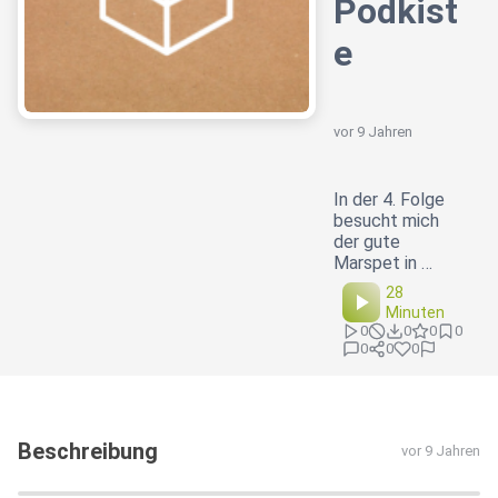
Podkist
e
vor 9 Jahren
In der 4. Folge
besucht mich
der gute
Marspet in …
28
Minuten
0
0
0
0
0
0
0
Beschreibung
vor 9 Jahren