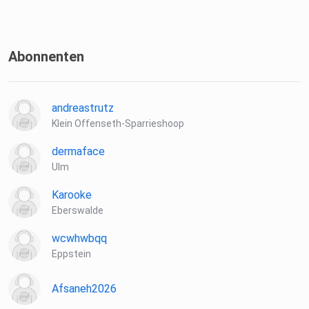
Abonnenten
andreastrutz
Klein Offenseth-Sparrieshoop
dermaface
Ulm
Karooke
Eberswalde
wcwhwbqq
Eppstein
Afsaneh2026