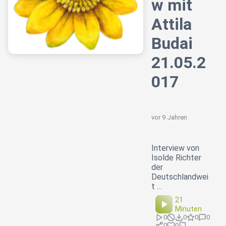
w mit
Attila
Budai
21.05.2
017
vor 9 Jahren
Interview von
Isolde Richter
der
Deutschlandwei
t …
21
Minuten
0
0
0
0
0
0