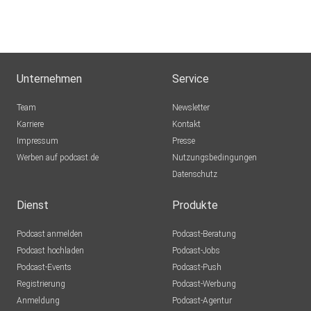
Unternehmen
Service
Team
Newsletter
Karriere
Kontakt
Impressum
Presse
Werben auf podcast.de
Nutzungsbedingungen
Datenschutz
Dienst
Produkte
Podcast anmelden
Podcast-Beratung
Podcast hochladen
Podcast-Jobs
Podcast-Events
Podcast-Push
Registrierung
Podcast-Werbung
Anmeldung
Podcast-Agentur