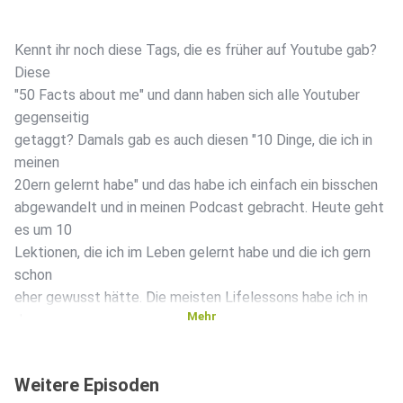
Kennt ihr noch diese Tags, die es früher auf Youtube gab?
Diese
"50 Facts about me" und dann haben sich alle Youtuber
gegenseitig
getaggt? Damals gab es auch diesen "10 Dinge, die ich in
meinen
20ern gelernt habe" und das habe ich einfach ein bisschen
abgewandelt und in meinen Podcast gebracht. Heute geht
es um 10
Lektionen, die ich im Leben gelernt habe und die ich gern
schon
eher gewusst hätte. Die meisten Lifelessons habe ich in
Mehr
den
vergangenen 8 Jahren gelernt. Schreibt mir gern eure
Meinung.
Weitere Episoden
Instagram: @anikas_magic_words und Tik Tok