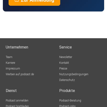
Zur Anmeldung
FSchuster
Berlin
HABM
München
AleGS
Unternehmen
Service
Willhelm44
Team
Newsletter
Wien
Karriere
Kontakt
Impressum
Presse
0kbjsnlq
Werben auf podcast.de
Nutzungsbedingungen
Datenschutz
akober14
dubai
Dienst
Produkte
Podcast anmelden
Podcast-Beratung
sdexrgbj
Podcast hochladen
Podcast-Jobs