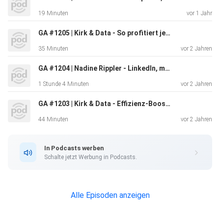
19 Minuten
vor 1 Jahr
KI kann als wertvolles Unternehmensasset dienen.
GA #1205 | Kirk & Data - So profitiert jedes Unternehmen von datengetriebener Unternehmenskultur
35 Minuten
vor 2 Jahren
Unternehmen sollten konkrete Use-Cases für KI
identifizieren.
GA #1204 | Nadine Rippler - LinkedIn, mehr als nur eine digitale Visitenkarte
1 Stunde 4 Minuten
vor 2 Jahren
Die Kluft zwischen Theorie und Praxis ist signifikant.
GA #1203 | Kirk & Data - Effizienz-Booster: Wie KI-Assistenten KMUs transformieren
Generative KI ist nicht für alle Unternehmen geeignet.
44 Minuten
vor 2 Jahren
Technische Infrastruktur ist entscheidend für den Erfolg
In Podcasts werben
von
Schalte jetzt Werbung in Podcasts.
KI.
Datenschutz ist eine große Herausforderung bei der
Alle Episoden anzeigen
KI-Implementierung.