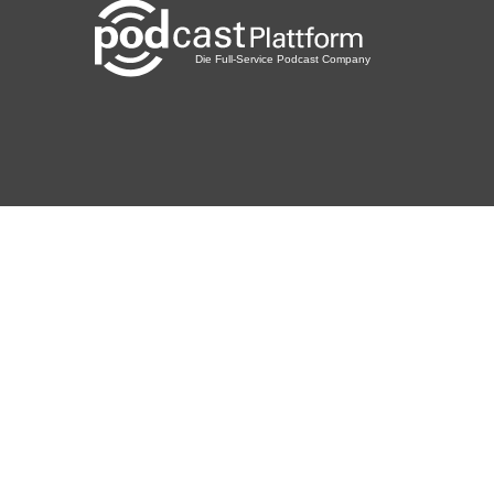
Videoaufzeichnung des Interviews
Hintergrundinformationen zu unserem Interviewgästen
Q&A-Sessions mit Norman
Ankündigungen von Live-Podcast Produktionen
Stelle deine Fragen an unsere Interviewgäste
Exklusive Audio-Events mit unseren Podcast-Gästen
---