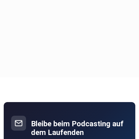
Folge
03:04 Die Rolle von KI als Unternehmensasset
06:01 Herausforderungen und Fallstricke bei der
KI-Implementierung
08:57 Die Kluft zwischen Theorie und Praxis in
Unternehmen
12:06 Praktische Anwendungsfälle von KI in
Unternehmen
Bleibe beim Podcasting auf
dem Laufenden