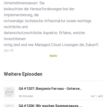
Unternehmensasset. Sie
beleuchten die Herausforderungen bei der
Implementierung, die
notwendige technische Infrastruktur sowie wichtige
rechtliche und
datenschutzrechtliche Aspekte. Erfahre, welche
Investitionen
nötig sind und wie Managed Cloud-Lösungen die Zukunft
der KI
Mehr
beeinflussen werden. Ein spannender Ausblick für alle, die
KI
erfolgreich in ihrem Unternehmen nutzen möchten!
Weitere Episoden
GA #1207 | Benjamin Ferreau - Unternehmen der Zukunft werden von KI-Betriebssystemen angetrieben
39 Minuten
vor 1 Jahr
Takeaways
GA #1206 | Wir machen Sommerpause, aber nicht ohne euch das hier zu sagen