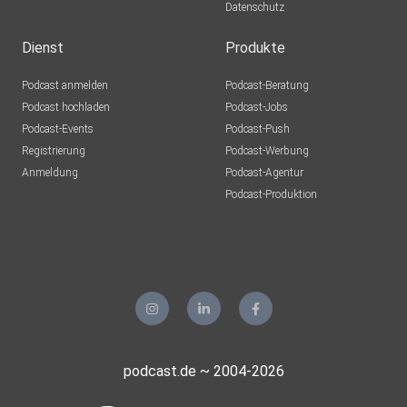
Datenschutz
Dienst
Produkte
Podcast anmelden
Podcast-Beratung
Podcast hochladen
Podcast-Jobs
Podcast-Events
Podcast-Push
⁠⁠⁠Support the Show.⁠⁠⁠⁠⁠⁠⁠
Registrierung
Podcast-Werbung
Anmeldung
Podcast-Agentur
Podcast-Produktion
---
Schließ Dich unserer Podcast-Community auf LinkedIn an
und sichere Dir den Zugang zu exklusiven Inhalten und
Vorankündigungen.
podcast.de ~ 2004-2026
⁠⁠⁠⁠⁠⁠⁠https://www.linkedin.com/groups/8687316/⁠⁠⁠⁠⁠⁠⁠