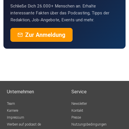
15:02 Technische Infrastruktur für
Schließe Dich 26.000+ Menschen an. Erhalte
KI-Anwendungen
interessante Fakten über das Podcasting, Tipps der
Redaktion, Job-Angebote, Events und mehr.
Zur Anmeldung
18:03 Datenschutz und rechtliche
Herausforderungen bei KI
21:02 Kosten und Investitionen in
KI-Infrastruktur
Unternehmen
Service
24:04 Zukunftsausblick: Managed Cloud-Lösungen
für KI
Team
Newsletter
Karriere
Kontakt
Impressum
Presse
26:52 Zusammenfassung und Ausblick auf die
Werben auf podcast.de
Nutzungsbedingungen
nächste Folge