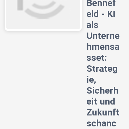
Bennef
eld - KI
als
Unterne
hmensa
sset:
Strateg
ie,
Sicherh
eit und
Zukunft
schanc