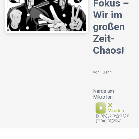
Fokus –
Wir im
großen
Zeit-
Chaos!
vor 1 Jahr
Nerds am
Mikrofon
36
Minuten
0
0
0
0
0
0
0