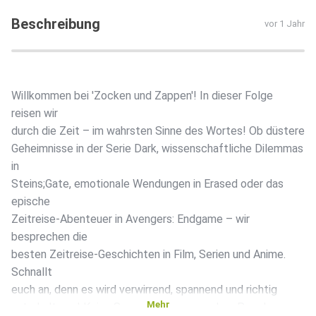
Beschreibung
vor 1 Jahr
Willkommen bei 'Zocken und Zappen'! In dieser Folge
reisen wir
durch die Zeit – im wahrsten Sinne des Wortes! Ob düstere
Geheimnisse in der Serie Dark, wissenschaftliche Dilemmas
in
Steins;Gate, emotionale Wendungen in Erased oder das
epische
Zeitreise-Abenteuer in Avengers: Endgame – wir
besprechen die
besten Zeitreise-Geschichten in Film, Serien und Anime.
Schnallt
euch an, denn es wird verwirrend, spannend und richtig
Mehr
unterhaltsam! Keine Sorge, wir kommen ohne Paradoxa