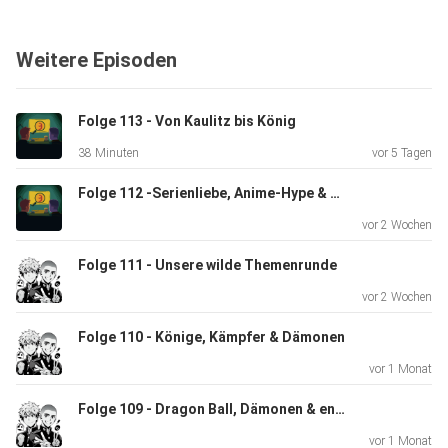
aus…
vielleicht!
Weitere Episoden
Wie ist eure Meinung zu den angesprochenen Themen?
Folge 113 - Von Kaulitz bis König
Schreibt es
38 Minuten
vor 5 Tagen
uns gerne eure Meinungen dazu, an folgender Mailadresse
oder bei
Folge 112 -Serienliebe, Anime-Hype & kleine Enttäuschungen
Instagram:
vor 2 Wochen
Folge 111 - Unsere wilde Themenrunde
zockenundzappen@gmx.de
vor 2 Wochen
Folge 110 - Könige, Kämpfer & Dämonen
https://www.instagram.com/vonsoleik
vor 1 Monat
Folge 109 - Dragon Ball, Dämonen & enttäuschte Rennfahrer
Eddys YT-Account:
vor 1 Monat