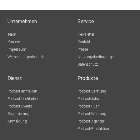
Unternehmen
Service
Team
Newsletter
Karriere
Kontakt
Impressum
Presse
Werben auf podcast.de
Nutzungsbedingungen
Datenschutz
Dienst
Produkte
Podcast anmelden
Podcast-Beratung
Podcast hochladen
Podcast-Jobs
Podcast-Events
Podcast-Push
Registrierung
Podcast-Werbung
Anmeldung
Podcast-Agentur
Podcast-Produktion