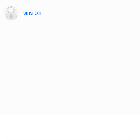
srnsrtxn