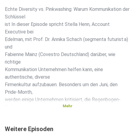
Echte Diversity vs. Pinkwashing: Warum Kommunikation der
Schlüssel
ist In dieser Episode spricht Stella Henn, Account
Executive bei
Edelman, mit Prof. Dr. Annika Schach (segmenta futurist:a)
und
Fabienne Mainz (Covestro Deutschland) darüber, wie
richtige
Kommunikation Unternehmen helfen kann, eine
authentische, diverse
Firmenkultur aufzubauen. Besonders um den Juni, den
Pride-Month,
werden einige Unternehmen kritisiert, die Regenbogen-
Mehr
Farben
lediglich als PR- und Marketing-Strategie einzusetzen und
so des
Weitere Episoden
„Pinkwashings” bezichtigt. Die drei beleuchten, wie