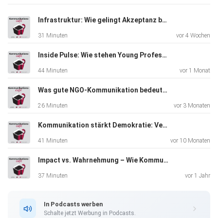
Unternehmen
durch die richtige Kommunikationsstrategie Vertrauen
Infrastruktur: Wie gelingt Akzeptanz beim Leitungsbau?
schaffen und
31 Minuten
vor 4 Wochen
Diversity glaubhaft leben können. Hör rein und erfahre, wie
echte
Inside Pulse: Wie stehen Young Professionals zum Thema KI?
Kommunikation den Unterschied macht.
44 Minuten
vor 1 Monat
Was gute NGO-Kommunikation bedeutet
26 Minuten
vor 3 Monaten
Kommunikation stärkt Demokratie: Verantwortung zwischen PR und Journalismus
41 Minuten
vor 10 Monaten
Impact vs. Wahrnehmung – Wie Kommunikation wirklich wirkt
37 Minuten
vor 1 Jahr
In Podcasts werben
Schalte jetzt Werbung in Podcasts.