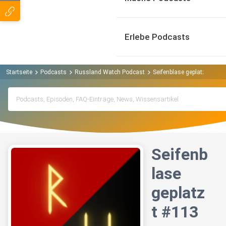
Erlebe Podcasts
Startseite
Podcasts
Russland Watch Podcast
Seifenblase geplatzt #113
Seifenb
lase
geplatz
t #113