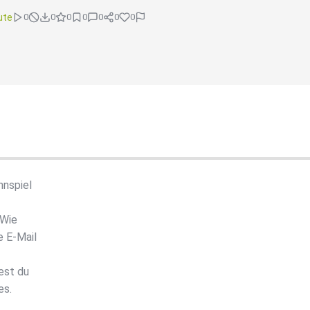
ute
0
0
0
0
0
0
0
nnspiel
 Wie
e E-Mail
est du
es.