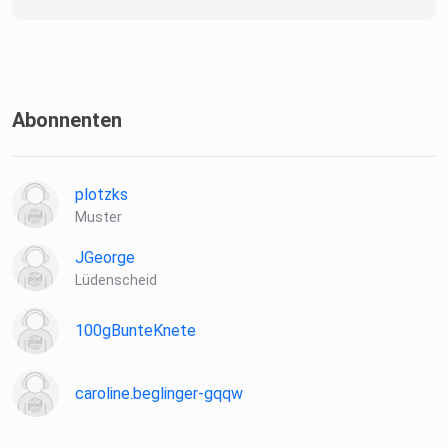
Abonnenten
plotzks
Muster
JGeorge
Lüdenscheid
100gBunteKnete
caroline.beglinger-gqqw