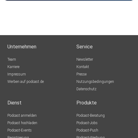
Unternehmen
Service
Team
Newsletter
Karriere
Kontakt
Impressum
Presse
Werben auf podcast.de
Nutzungsbedingungen
Datenschutz
Dienst
Produkte
Podcast anmelden
Podcast-Beratung
Podcast hochladen
Podcast-Jobs
Podcast-Events
Podcast-Push
Registrierung
Podcast-Werbung