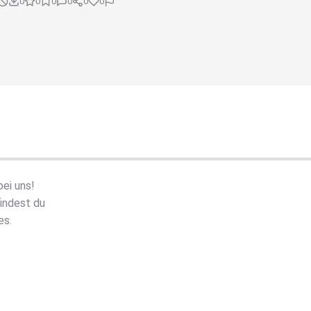
0
0
0
0
0
0
ei uns!
indest du
es.