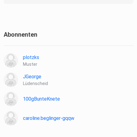
Abonnenten
plotzks
Muster
JGeorge
Lüdenscheid
100gBunteKnete
caroline.beglinger-gqqw