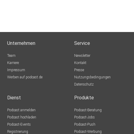
Unternehmen
Service
Team
Newsletter
Karriere
Kontakt
Impressum
Presse
Werben auf podcast.de
Nutzungsbedingungen
Datenschutz
Dienst
Produkte
Podcast anmelden
Podcast-Beratung
Podcast hochladen
Podcast-Jobs
Podcast-Events
Podcast-Push
Registrierung
Podcast-Werbung