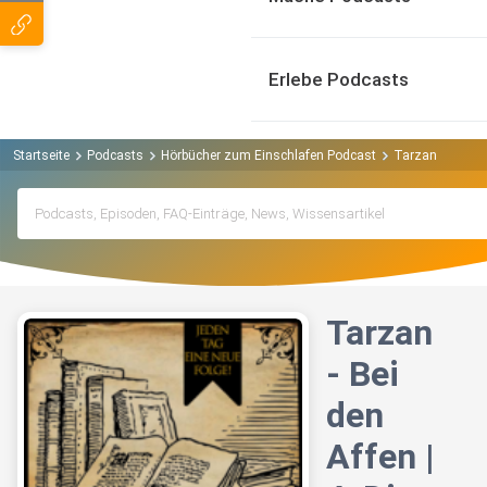
Erlebe Podcasts
Startseite
Podcasts
Hörbücher zum Einschlafen Podcast
Tarzan - Bei den
Tarzan
- Bei
den
Affen |