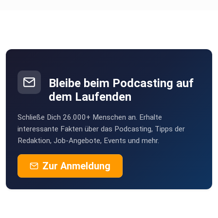
Uschiehunter
Labyrinth
Düren
HDH
Göttingen
Bleibe beim Podcasting auf
Mantschi
dem Laufenden
Mainburg
Schließe Dich 26.000+ Menschen an. Erhalte
Giuliabee
interessante Fakten über das Podcasting, Tipps der
Mühlacker
Redaktion, Job-Angebote, Events und mehr.
Maicia
Zur Anmeldung
Emden
Iridor
Düsseldorf
Wanderberndwagner