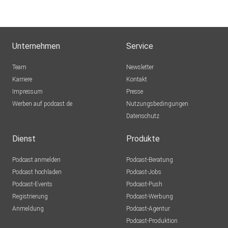
Berlin
christofferSiebert
Oelde
Unternehmen
Service
heihei11
Team
Newsletter
München
Karriere
Kontakt
Impressum
Presse
rxw7uayf
Werben auf podcast.de
Nutzungsbedingungen
Datenschutz
NataschaSememuk
Dormagen
Dienst
Produkte
Kotrala
Podcast anmelden
Podcast-Beratung
33611 Bielefeld
Podcast hochladen
Podcast-Jobs
Podcast-Events
Podcast-Push
fandy27
Registrierung
Podcast-Werbung
Anmeldung
Podcast-Agentur
Denzar
Podcast-Produktion