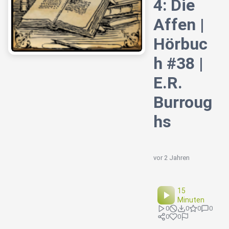
4: Die
Affen |
Hörbuc
h #38 |
E.R.
Burroug
hs
vor 2 Jahren
15
Minuten
0
0
0
0
0
0