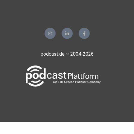
Manisa
Nobbyk
Altenkirchen (Westerwald)
Beritscharf
Westoverledingen
ggtzmzur
podcast.de ~ 2004-2026
Neuruppin
a0rasmbc
Namerzba
Bonn
Benouche
Saint Christoly Médoc
Ellii