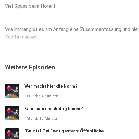
Viel Spass beim Hören!
Wie immer gibt es am Anfang eine Zusammenfassung und hier
Kapitelmarken:
00:00:38 Intro mit Gerda & Lilla
Weitere Episoden
00:05:23 Wer ist Daniel Schlunegger und was macht er?
Wer macht hier die Norm?
1 Stunde 24 Minuten
00:06:55 Was passiert mit unserem (Schweizer) Müll?
Kann man nachhaltig bauen?
1 Stunde 19 Minuten
00:12:20 Wird man irgendwann alles recyclen, auch
"Geiz ist Geil" war gestern: Öffentliche Beschaffung als Hebel für Nachhaltigkeit
Verbundmaterialien?