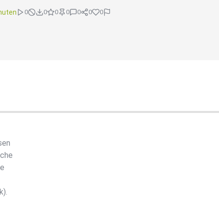
nuten
0
0
0
0
0
0
0
sen
lche
re
k).