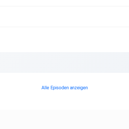
da?
d was
n
Alle Episoden anzeigen
en