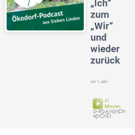
„Ich“
zum
„Wir“
und
wieder
zurück
vor 1 Jahr
31
Minuten
0
0
0
0
0
0