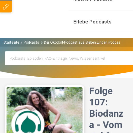
Erlebe Podcasts
Startseite
Podcasts
Der Ökodorf-Podcast aus Sieben Linden Podcast
Fol
Folge
107:
Biodanz
a - Vom