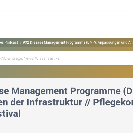
ites Podcast
#32 Disease Management Programme (DMP): Anpassungen und Änderu
ase Management Programme (D
n der Infrastruktur // Pflegek
tival