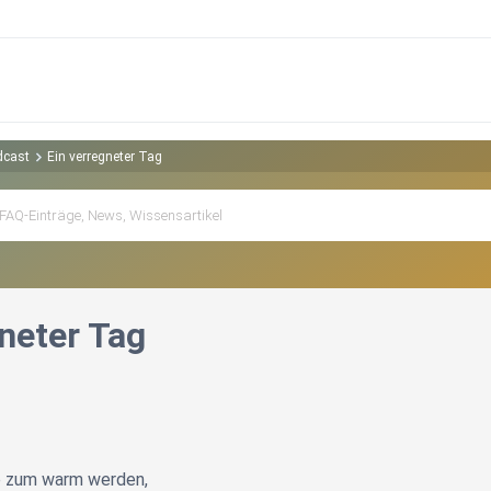
dcast
Ein verregneter Tag
neter Tag
e zum warm werden,