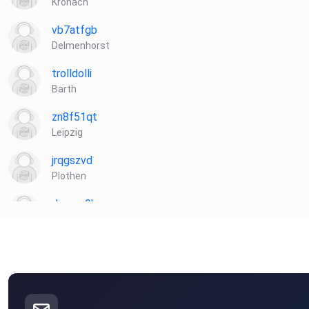
Kronach
vb7atfgb
Delmenhorst
trolldolli
Barth
zn8f51qt
Leipzig
jrqgszvd
Plothen
dewpo9ka
St. Urban
xles57jw
Ardo
Düren