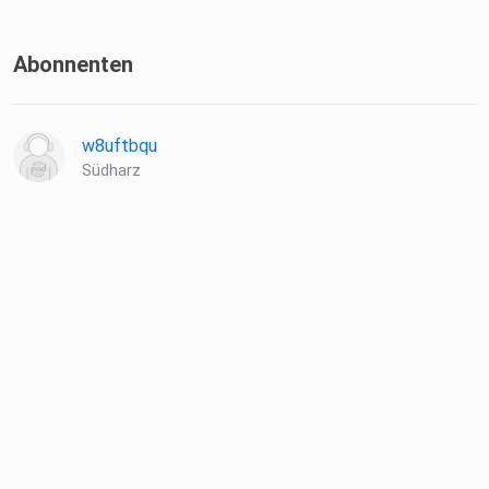
Abonnenten
w8uftbqu
Südharz