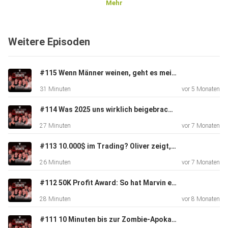
Mehr
Weitere Episoden
#115 Wenn Männer weinen, geht es meist um Technik! (+Special Gast)
31 Minuten
vor 5 Monaten
#114 Was 2025 uns wirklich beigebracht hat – und wie du 2026 sauber neu startest
27 Minuten
vor 7 Monaten
#113 10.000$ im Trading? Oliver zeigt, wie’s geht!
26 Minuten
vor 7 Monaten
#112 50K Profit Award: So hat Marvin es geschafft
28 Minuten
vor 8 Monaten
#111 10 Minuten bis zur Zombie-Apokalypse – Was tun?