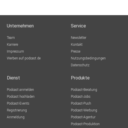
Unternehmen
Service
Team
Newsletter
Karriere
Kontakt
Impressum
Presse
Werben auf podcast.de
Nutzungsbedingungen
Datenschutz
Dienst
Produkte
Podcast anmelden
Podcast-Beratung
Podcast hochladen
Podcast-Jobs
Podcast-Events
Podcast-Push
Registrierung
Podcast-Werbung
Anmeldung
Podcast-Agentur
Podcast-Produktion