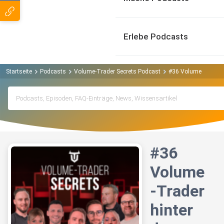
Erlebe Podcasts
Startseite
Podcasts
Volume-Trader Secrets Podcast
#36 Volume-Trader h
#36
Volume
-Trader
hinter