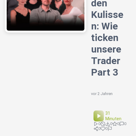
den
Kulisse
n: Wie
ticken
unsere
Trader
Part 3
vor 2 Jahren
31
Minuten
0
0
0
0
0
0