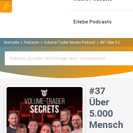
Erlebe Podcasts
Startseite
Podcasts
Volume-Trader Secrets Podcast
#37 Über 5.000 Men
#37
Über
5.000
Mensch