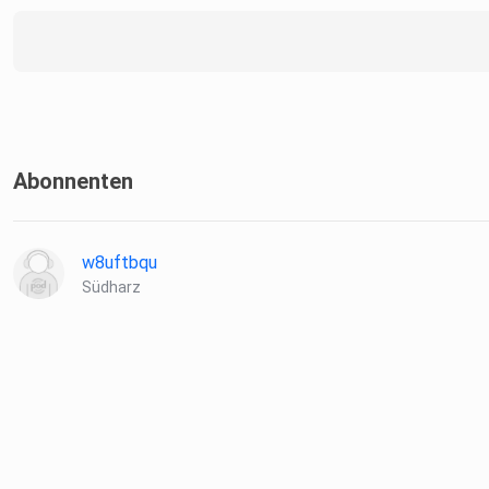
Abonnenten
w8uftbqu
Südharz