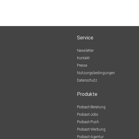
Service
Newsletter
Kontakt
Presse
Nutzungsbedingungen
Datenschutz
Produkte
Podcast-Beratung
Podcast-Jobs
Podcast-Push
Podcast-Werbung
Podcast-Agentur