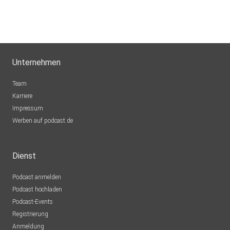
Unternehmen
Team
Karriere
Impressum
Werben auf podcast.de
Dienst
Podcast anmelden
Podcast hochladen
Podcast-Events
Registrierung
Anmeldung