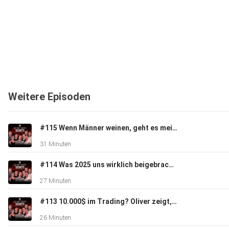
Weitere Episoden
#115 Wenn Männer weinen, geht es meist um Technik! (+Special Gast)
31 Minuten
#114 Was 2025 uns wirklich beigebracht hat – und wie du 2026 sauber neu startest
27 Minuten
#113 10.000$ im Trading? Oliver zeigt, wie’s geht!
26 Minuten