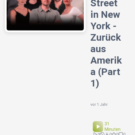
Street
in New
York -
Zurück
aus
Amerik
a (Part
1)
vor 1 Jahr
31
Minuten
0
0
0
0