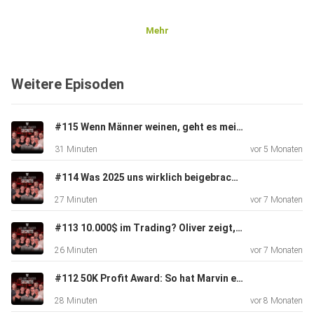
Mehr
Weitere Episoden
#115 Wenn Männer weinen, geht es meist um Technik! (+Special Gast)
31 Minuten
vor 5 Monaten
#114 Was 2025 uns wirklich beigebracht hat – und wie du 2026 sauber neu startest
27 Minuten
vor 7 Monaten
#113 10.000$ im Trading? Oliver zeigt, wie’s geht!
26 Minuten
vor 7 Monaten
#112 50K Profit Award: So hat Marvin es geschafft
28 Minuten
vor 8 Monaten