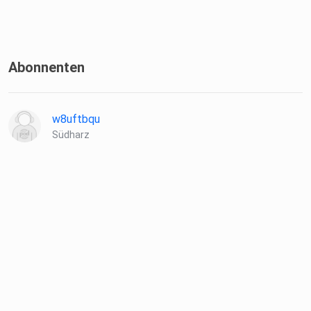
Abonnenten
w8uftbqu
Südharz