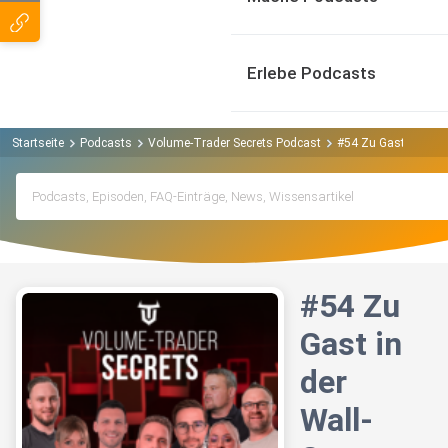
Erlebe Podcasts
Startseite
Podcasts
Volume-Trader Secrets Podcast
#54 Zu Gast in der W
#54 Zu
Gast in
der
Wall-