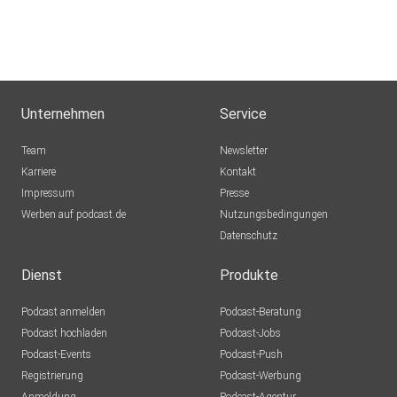
Unternehmen
Service
Team
Newsletter
Karriere
Kontakt
Impressum
Presse
Werben auf podcast.de
Nutzungsbedingungen
Datenschutz
Dienst
Produkte
Podcast anmelden
Podcast-Beratung
Podcast hochladen
Podcast-Jobs
Podcast-Events
Podcast-Push
Registrierung
Podcast-Werbung