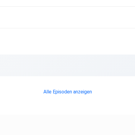
r=1
n.
Alle Episoden anzeigen