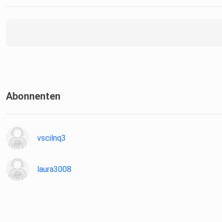
Abonnenten
vscilnq3
laura3008