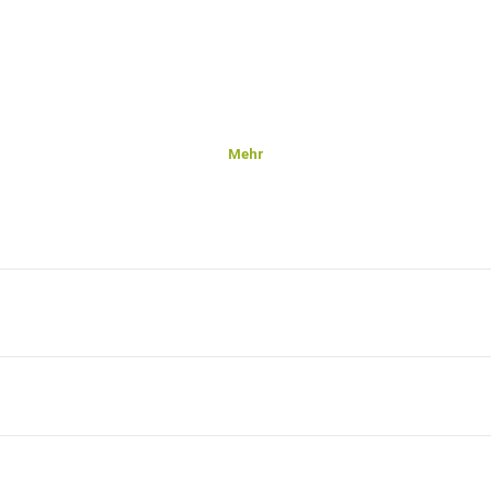
Mehr
eb_button_share_sheet&igsh=ZDNlZDc0MzIxNw==