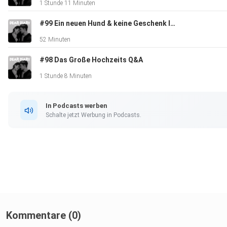
1 Stunde 11 Minuten
https://instagram.com/lucahbl?igshid=YmMyMTA2M2Y=
#99 Ein neuen Hund & keine Geschenk Ideen
52 Minuten
Dear Diary by Ana & Luca auf Instagram:
#98 Das Große Hochzeits Q&A
https://instagram.com/deardiary.al?igshid=YmMyMTA2M2Y=
1 Stunde 8 Minuten
Anaundluca auf TikTok:
In Podcasts werben
https://www.tiktok.com/@anaundluca_?_t=8Ubxuh9039N&_
Schalte jetzt Werbung in Podcasts.
Hosted on Acast. See acast.com/privacy for more informatio
Kommentare (0)