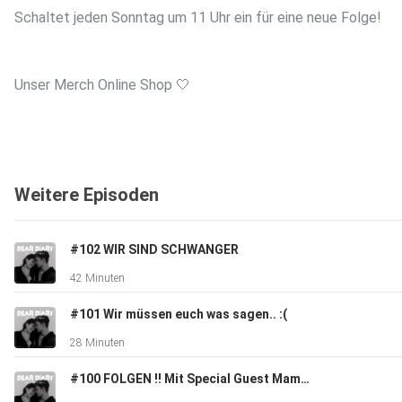
Schaltet jeden Sonntag um 11 Uhr ein für eine neue Folge!
Unser Merch Online Shop 🤍
https://dear-diary.shop/
Weitere Episoden
Enudawear:
https://www.instagram.com/enudawear?utm_source=ig_w
#102 WIR SIND SCHWANGER
42 Minuten
Ana Kohler auf Instagram:
#101 Wir müssen euch was sagen.. :(
https://instagram.com/ana.kohler?igshid=YmMyMTA2M2Y=
28 Minuten
#100 FOLGEN !! Mit Special Guest Mama Heubl
Luca Heubl auf Instagram: