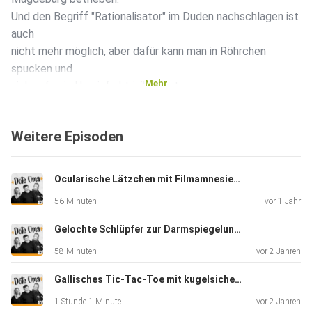
Und den Begriff "Rationalisator" im Duden nachschlagen ist
auch
nicht mehr möglich, aber dafür kann man in Röhrchen
spucken und
Mehr
sich auf sein Herzinfarktrisiko testen.
Und wer jetzt überhaupt nix versteht: Macht nix, wir auch
nicht!
Weitere Episoden
Deshalb: Viel Spaß mit eurer elektrifizierten Schwalbe!
Eure verwirrten Drei
Ocularische Lätzchen mit Filmamnesie und ganz dolden Gerüchen
56 Minuten
vor 1 Jahr
Gelochte Schlüpfer zur Darmspiegelung mit Lötlampe
58 Minuten
vor 2 Jahren
Gallisches Tic-Tac-Toe mit kugelsicheren Waschbären
1 Stunde 1 Minute
vor 2 Jahren