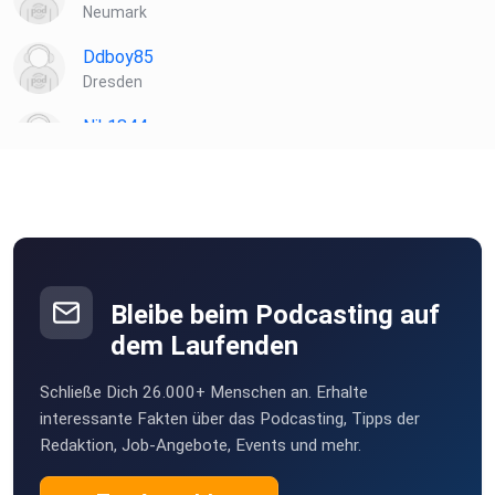
Neumark
Ddboy85
Dresden
Nik1844
Dresden
Bleibe beim Podcasting auf
dem Laufenden
Schließe Dich 26.000+ Menschen an. Erhalte
interessante Fakten über das Podcasting, Tipps der
Redaktion, Job-Angebote, Events und mehr.