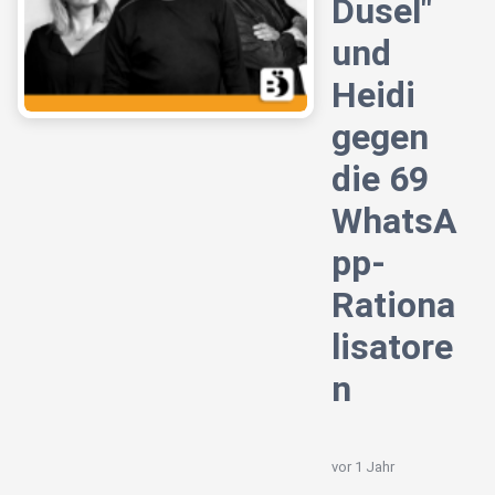
Dusel"
und
Heidi
gegen
die 69
WhatsA
pp-
Rationa
lisatore
n
vor 1 Jahr