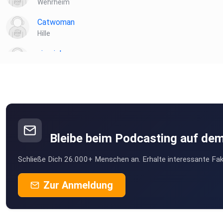
Wehrheim
Catwoman
Hille
siemich
Gerlingen
Anhennemann
Hamburg
bilhaboom
Hamburg
Bleibe beim Podcasting auf de
Betzy
Schließe Dich 26.000+ Menschen an. Erhalte interessante Fak
Kiel
vitweb
Zur Anmeldung
Netphen
7jf4pqwq