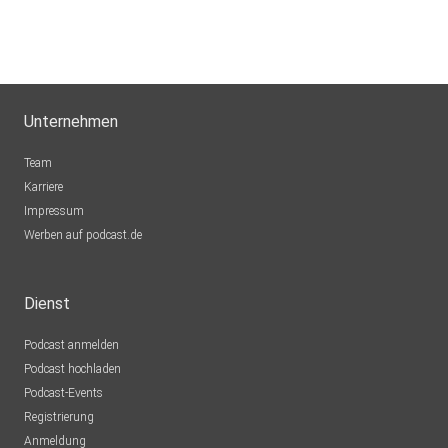
joerg.stowasser
Fun3121
Unternehmen
Team
Karriere
Impressum
Werben auf podcast.de
Dienst
Podcast anmelden
Podcast hochladen
Podcast-Events
Registrierung
Anmeldung