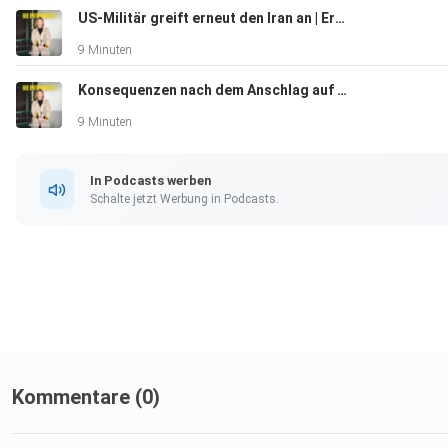
US-Militär greift erneut den Iran an | Erdüberlastungstag | Diskussion zur Senkung der Fünf-Prozent-Hürde
9 Minuten
Konsequenzen nach dem Anschlag auf dem CSD | US-Justizministerium reicht Eilantrag für Wahlrechtsänderungen ein
9 Minuten
In Podcasts werben
Schalte jetzt Werbung in Podcasts.
Kommentare (0)