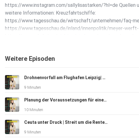
https://www.instagram.com/sallylisastarken/?hl=de Quellen 
weitere Informationen: Kreuzfahrtschiffe:
https://www.tagesschau.de/wirtschaft/unternehmen/faq-me
https://www.tagesschau.de/inland/innenpolitik/meyer-werft
https://www.ndr.de/nachrichten/niedersachsen/osnabrueck_
Rechtsextreme Straftaten:
https://www.tagesschau.de/inland/rechtsextreme-straftate
Weitere Episoden
https://taz.de/Rechte-Gewalt/!6031827/ BSW:
https://www.spiegel.de/politik/deutschland/landtagswahl
4013-b02d-5b748a8fb3ed
Drohnenvorfall am Flughafen Leipzig| Einigung zwischen dem Iran und Oman | Nachfolge von Bundespräsident Steinmeier
Good News:
9 Minuten
https://www.sueddeutsche.de/wirtschaft/lebenszufriede
Planung der Voraussetzungen für einen Zivildienst | Sondersitzung zum Anschlag auf dem CSD | Klagen gegen Trumps Zölle
10 Minuten
Ceuta unter Druck | Streit um die Rente mit 63 | Trump stoppt Iran-Angriffe
9 Minuten