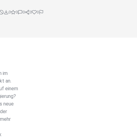
0
0
0
0
0
h im
kt an.
auf einem
gierung?
s neue
oder
 mehr
: