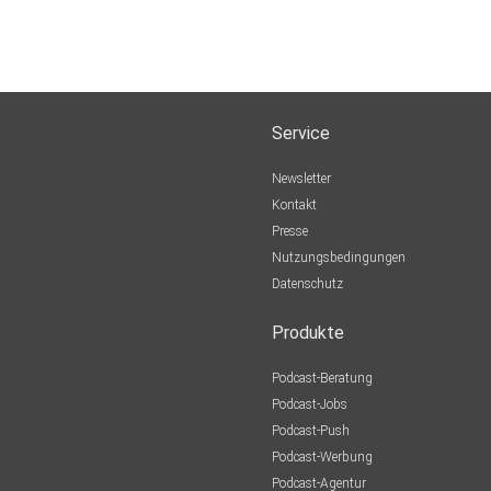
Service
Newsletter
Kontakt
Presse
Nutzungsbedingungen
Datenschutz
Produkte
Podcast-Beratung
Podcast-Jobs
Podcast-Push
Podcast-Werbung
Podcast-Agentur