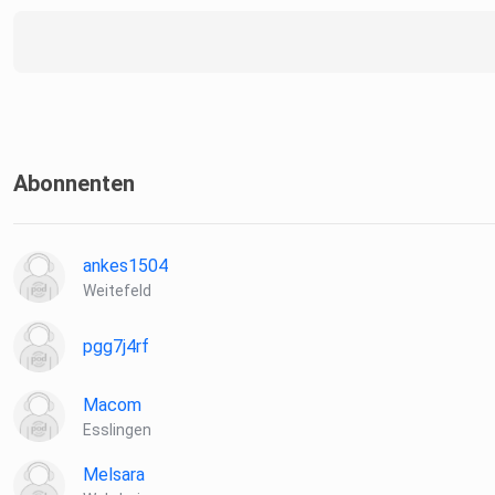
Abonnenten
ankes1504
Weitefeld
pgg7j4rf
Macom
Esslingen
Melsara