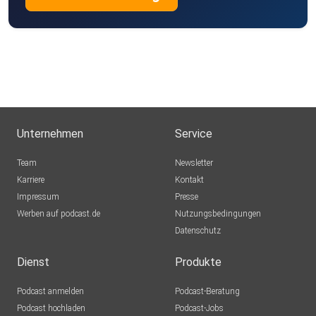
Unternehmen
Service
Team
Newsletter
Karriere
Kontakt
Impressum
Presse
Werben auf podcast.de
Nutzungsbedingungen
Datenschutz
Dienst
Produkte
Podcast anmelden
Podcast-Beratung
Podcast hochladen
Podcast-Jobs