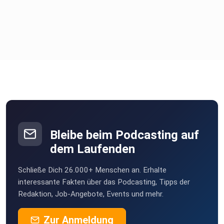
Bleibe beim Podcasting auf
dem Laufenden
Schließe Dich 26.000+ Menschen an. Erhalte
interessante Fakten über das Podcasting, Tipps der
Redaktion, Job-Angebote, Events und mehr.
Zur Anmeldung