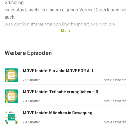
Gründung
eines Austauschs in seinem eigenen Verein. Dabei klären sie
auch,
was der Simultanaustausch überhaupt ist, wie sich die
Mehr
verschiedenen
Programmpunkte zusammensetzen und wie es sein kann,
dass heute
Weitere Episoden
schon über 12.045 Teilnehmende dabei waren.
Weiterführende Links:
Deutsch-Japanischen Sportjugend Simultanaustausch:
MOVE Inside: Ein Jahr MOVE FOR ALL
https://www.japan-simultanaustausch.de/ Instagram
26 Minuten
vor 6 Monaten
Simultanaustausch: @dsj_simultanaustausch 1. Fuldaer
Judo-Club
MOVE Inside: Teilhabe ermöglichen – Bewegung und Sport verbindet
e.V.: https://www.judo-fulda.de/
29 Minuten
vor 7 Monaten
MOVE Inside: Mädchen in Bewegung
29 Minuten
vor 9 Monaten