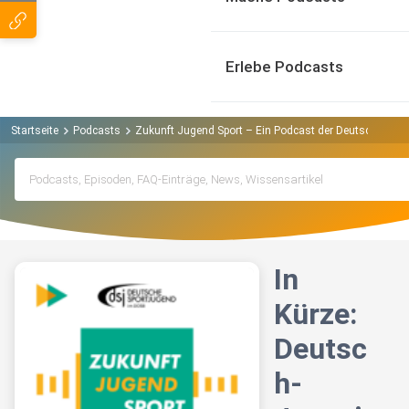
Erlebe Podcasts
Startseite
Podcasts
Zukunft Jugend Sport – Ein Podcast der Deutschen Sp
In
Kürze:
Deutsc
h-