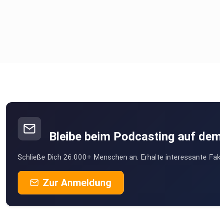
Website: www.erlebeabenteuer.de
Instagram: @erlebeabenteuer
Facebook: Erlebe Abenteuer
Bleibe beim Podcasting auf de
Schließe Dich 26.000+ Menschen an. Erhalte interessante Fak
Vergiss nicht, den Kanal zu abonnieren und die Glocke zu
Zur Anmeldung
aktivieren, damit Du keine Folge verpasst!