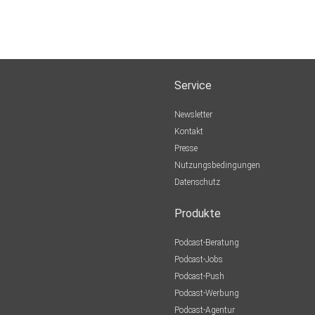
Service
Newsletter
Kontakt
Presse
Nutzungsbedingungen
Datenschutz
Produkte
Podcast-Beratung
Podcast-Jobs
Podcast-Push
Podcast-Werbung
Podcast-Agentur