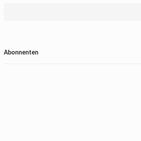
Entdecke mehr über den Veranstalter Samu/Raw Spirit:
Abonnenten
https://www.instagram.com/rawspirit.de/
Entdecke mehr über mein Unternehmen: