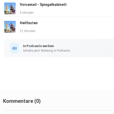
Voicemail - Spiegelkabinett
5 Minuten
Heilfasten
Folge mir auf Social Media, um keine Updates zu verpassen:
22 Minuten
In Podcasts werben
Schalte jetzt Werbung in Podcasts.
Instagram: @dennisherat
Facebook: Dennis Herat
Kommentare (0)