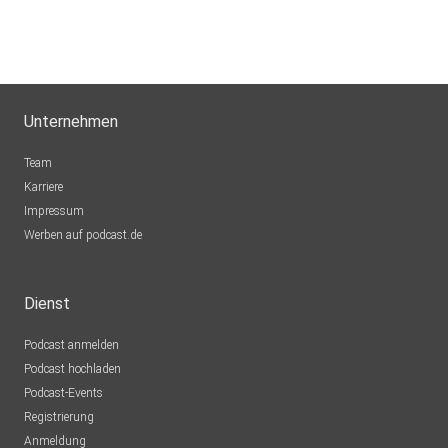
Unternehmen
Team
Karriere
Impressum
Werben auf podcast.de
Dienst
Podcast anmelden
Podcast hochladen
Podcast-Events
Registrierung
Anmeldung