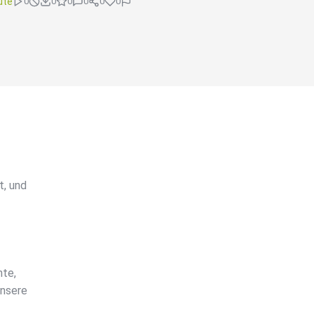
ute
0
0
0
0
0
0
t, und
nte,
unsere