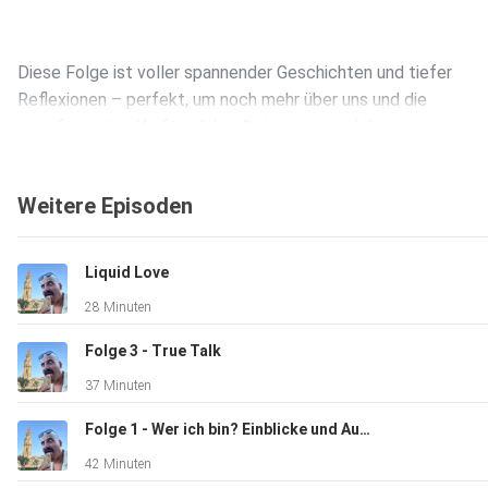
Diese Folge ist voller spannender Geschichten und tiefer
Reflexionen – perfekt, um noch mehr über uns und die
transformative Kraft solcher Retreats zu erfahren.
Weitere Episoden
Liquid Love
Folge Aaron auf Social Media:
28 Minuten
Folge 3 - True Talk
37 Minuten
Folge 1 - Wer ich bin? Einblicke und Ausblicke
https://www.instagram.com/aarontkirchhoff/
42 Minuten