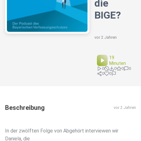
die
BIGE?
vor 2 Jahren
19
Minuten
0
0
0
0
0
0
Beschreibung
vor 2 Jahren
In der zwölften Folge von Abgehört interviewen wir
Daniela, die