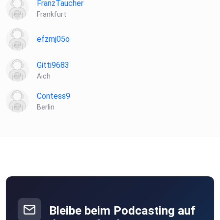
FranzTaucher
Frankfurt
efzmj05o
Gitti9683
Aich
Contess9
Berlin
Bleibe beim Podcasting auf