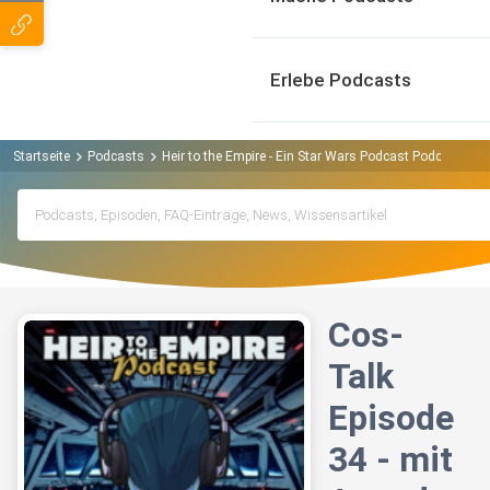
Erlebe Podcasts
Startseite
Podcasts
Heir to the Empire - Ein Star Wars Podcast Podcast
C
Cos-
Talk
Episode
34 - mit