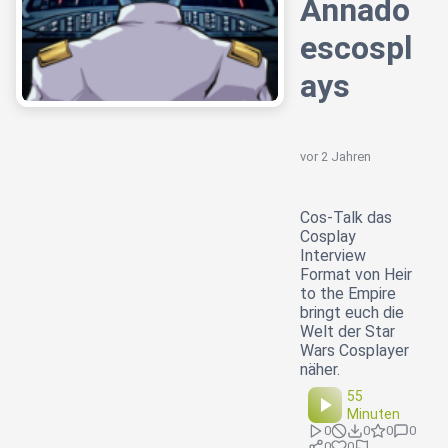
Annado
escospl
ays
vor 2 Jahren
Cos-Talk das
Cosplay
Interview
Format von Heir
to the Empire
bringt euch die
Welt der Star
Wars Cosplayer
näher.
55
Minuten
0
0
0
0
0
0