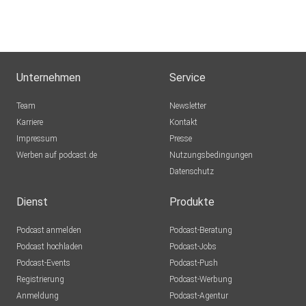
Unternehmen
Service
Team
Newsletter
Karriere
Kontakt
Impressum
Presse
Werben auf podcast.de
Nutzungsbedingungen
Datenschutz
Dienst
Produkte
Podcast anmelden
Podcast-Beratung
Podcast hochladen
Podcast-Jobs
Podcast-Events
Podcast-Push
Registrierung
Podcast-Werbung
Anmeldung
Podcast-Agentur