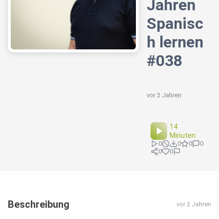
Jahren
Spanisc
h lernen
#038
vor 2 Jahren
14
Minuten
0
0
0
0
0
0
Beschreibung
vor 2 Jahren